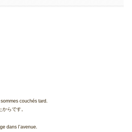
s sommes couchés tard.
たからです。
lage dans l’avenue.