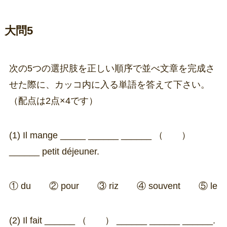
大問5
次の5つの選択肢を正しい順序で並べ文章を完成さ
せた際に、カッコ内に入る単語を答えて下さい。
（配点は2点×4です）
(1) Il mange _____ ______ ______
（ ）
______ petit déjeuner.
① du ② pour ③ riz ④ souvent ⑤ le
(2) Il fait ______
（ ）
______ ______ ______.