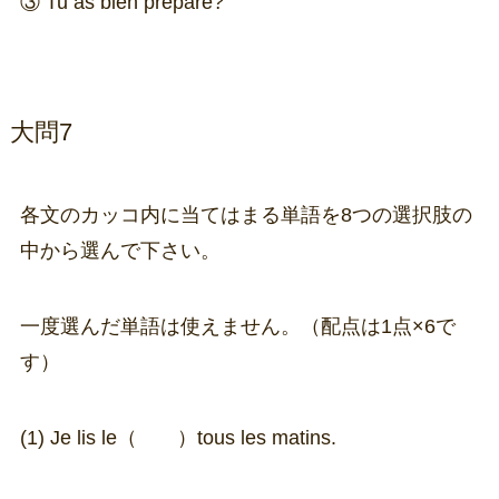
③ Tu as bien préparé?
大問7
各文のカッコ内に当てはまる単語を8つの選択肢の
中から選んで下さい。
一度選んだ単語は使えません。（配点は1点×6で
す）
(1) Je lis le（ ）tous les matins.