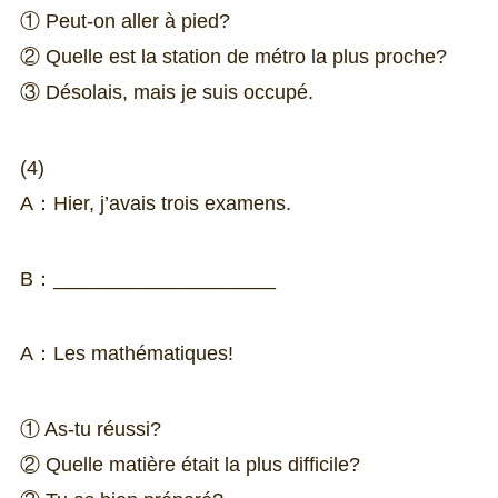
① Peut-on aller à pied?
② Quelle est la station de métro la plus proche?
③ Désolais, mais je suis occupé.
(4)
A：Hier, j’avais trois examens.
B：____________________
A：Les mathématiques!
① As-tu réussi?
② Quelle matière était la plus difficile?