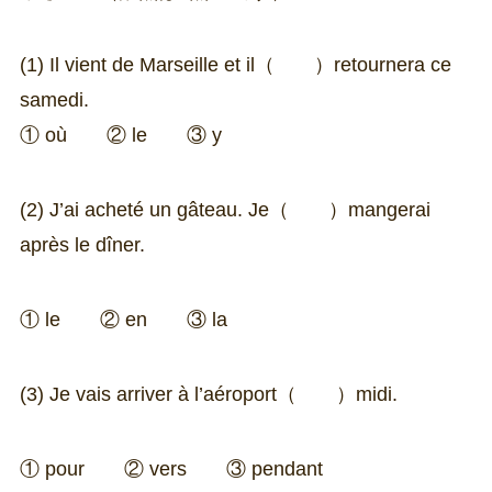
(1) Il vient de Marseille et il（ ）retournera ce
samedi.
① où ② le ③ y
(2) J’ai acheté un gâteau. Je（ ）mangerai
après le dîner.
① le ② en ③ la
(3) Je vais arriver à l’aéroport（ ）midi.
① pour ② vers ③ pendant