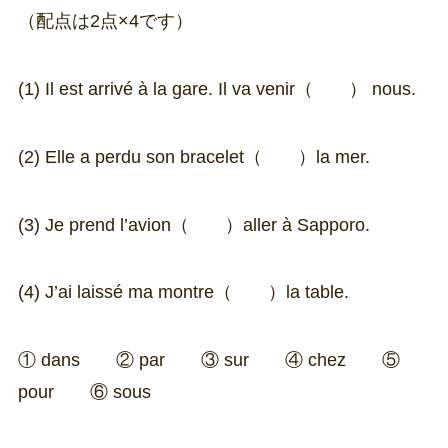
（配点は2点×4です）
(1) Il est arrivé à la gare. Il va venir（ ） nous.
(2) Elle a perdu son bracelet（ ）la mer.
(3) Je prend l’avion（ ）aller à Sapporo.
(4) J’ai laissé ma montre（ ）la table.
① dans ② par ③ sur ④ chez ⑤
pour ⑥ sous