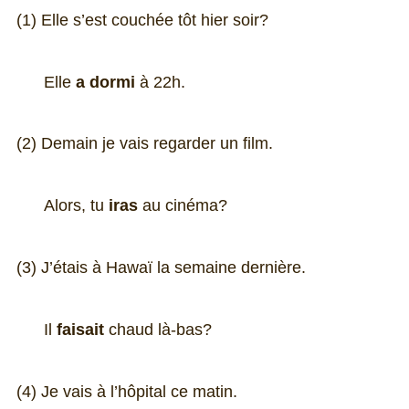
(1) Elle s’est couchée tôt hier soir?
Elle
a dormi
à 22h.
(2) Demain je vais regarder un film.
Alors, tu
iras
au cinéma?
(3) J’étais à Hawaï la semaine dernière.
Il
faisait
chaud là-bas?
(4) Je vais à l’hôpital ce matin.