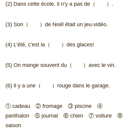
(2) Dans cette école, il n’y a pas de（ ）.
(3) Son（ ）de Noël était un jeu-vidéo.
(4) L’été, c’est la（ ）des glaces!
(5) On mange souvent du（ ）avec le vin.
(6) Il y a une（ ）rouge dans le garage.
① cadeau ② fromage ③ piscine ④
panthalon
⑤ journal ⑥ chien ⑦ voiture ⑧
saison