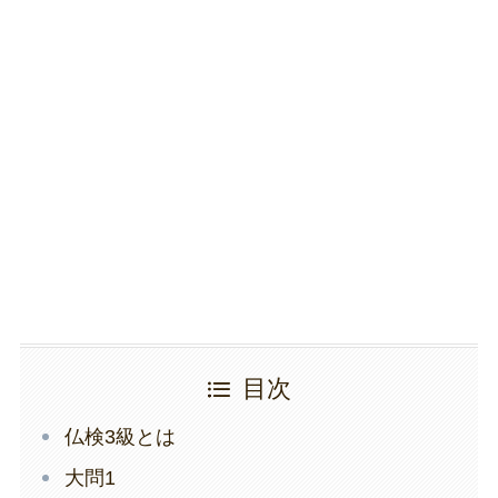
目次
仏検3級とは
大問1