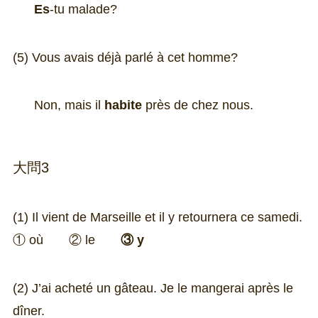
Es
-tu malade?
(5) Vous avais déjà parlé à cet homme?
Non, mais il
habite
près de chez nous.
大問3
(1) Il vient de Marseille et il y retournera ce samedi.
① où ② le
③ y
(2) J’ai acheté un gâteau. Je le mangerai après le
dîner.