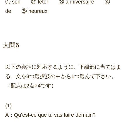
① son ② fêter ③ anniversaire ④
de ⑤ heureux
大問6
以下の会話に対応するように、下線部に当てはま
る一文を3つ選択肢の中から1つ選んで下さい。
（配点は2点×4です）
(1)
A：Qu’est-ce que tu vas faire demain?