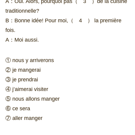
A：Oui. Alors, pourquoi pas（ 3 ）de la cuisine
traditionnelle?
B：Bonne idée! Pour moi,（ 4 ） la première
fois.
A：Moi aussi.
① nous y arriverons
② je mangerai
③ je prendrai
④ j’aimerai visiter
⑤ nous allons manger
⑥ ce sera
⑦ aller manger