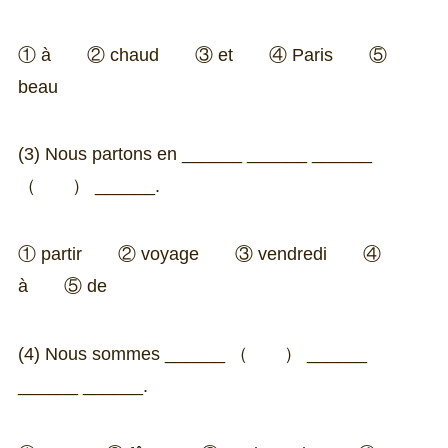
① à ② chaud ③ et ④ Paris ⑤
beau
(3) Nous partons en ______ ______ ______
（ ）
______.
① partir ② voyage ③ vendredi ④
à ⑤ de
(4) Nous sommes ______
（ ）
______
______ ______.