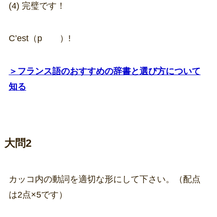
(4) 完璧です！
C’est（p ）!
＞フランス語のおすすめの辞書と選び方について
知る
大問2
カッコ内の動詞を適切な形にして下さい。（配点
は2点×5です）