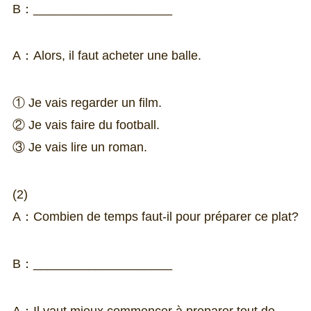
B：____________________
A：Alors, il faut acheter une balle.
① Je vais regarder un film.
② Je vais faire du football.
③ Je vais lire un roman.
(2)
A：Combien de temps faut-il pour préparer ce plat?
B：____________________
A：Il vaut mieux commencer à preparer tout de