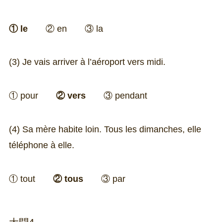
① le
② en ③ la
(3) Je vais arriver à l’aéroport vers midi.
① pour
② vers
③ pendant
(4) Sa mère habite loin. Tous les dimanches, elle
téléphone à elle.
① tout
② tous
③ par