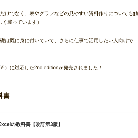
説明だけでなく、表やグラフなどの見やすい資料作りについても触
しく載っています）
の基礎は既に身に付い
ていて、さらに仕事で活用したい人向けで
t 365）に対応した2nd editionが発売されました！
科書
xcelの教科書【改訂第3版】