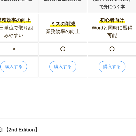
で身につく本
業務効率の向上
初心者向け
ミスの削減
日単位で取り組
Wordと同時に習得
業務効率の向上
みやすい
可能
×
⭕️
⭕️
購入する
購入する
購入する
【2nd Edition】