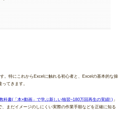
す。特にこれからExcelに触れる初心者と、Excelの基本的な操
違ってきます。
 現場の教科書(「本×動画」で学ぶ新しい独習~180万回再生の実績! )
」
で、まだイメージのしにくい実際の作業手順などを正確に知る