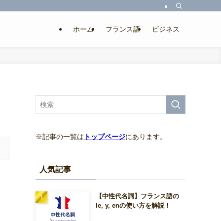
ホーム
フランス語
ビジネス
※記事の一覧は
トップページ
にあります。
人気記事
【中性代名詞】フランス語の
あ
le, y, enの使い方を解説！