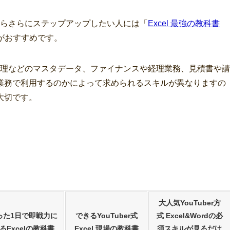
こからさらにステップアップしたい人には「
Excel 最強の教科書
がおすすめです。
品管理などのマスタデータ、ファイナンスや経理業務、見積書や請
業務で利用するのかによって求められるスキルが異なりますの
大切です。
大人気YouTuber方
った1日で即戦力に
できるYouTuber式
式 Excel&Wordの必
るExcelの教科書
Excel 現場の教科書
須スキルが見るだけ