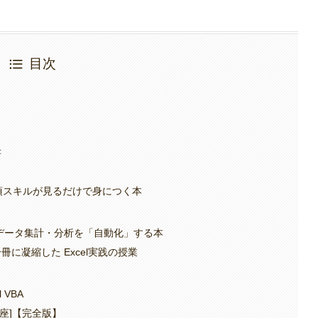
目次
書
rdの必須スキルが見るだけで身につく本
プでデータ集計・分析を「自動化」する本
に凝縮した Excel実践の授業
VBA
講座]【完全版】